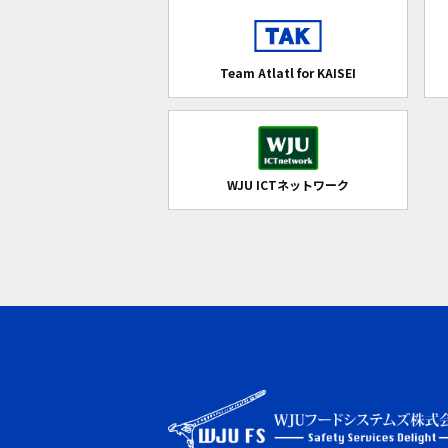
Team Atlatl for KAISEI
WJU ICTネットワーク