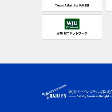
Team Atlatl for KAISEI
WJU ICTネットワーク