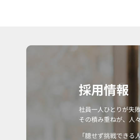
採用情報
社員一人ひとりが失
その積み重ねが、人
「臆せず挑戦できる