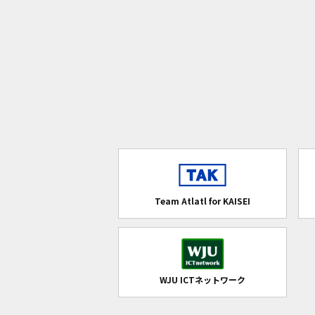
Team Atlatl for KAISEI
WJU ICTネットワーク