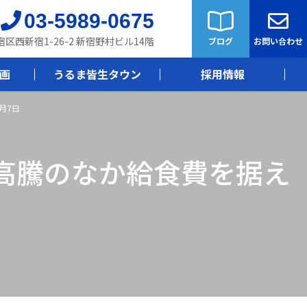
03-5989-0675
新宿区西新宿1-26-2 新宿野村ビル14階
ブログ
お問い合わせ
画
うるま皆生タウン
採用情報
月7日
高騰のなか給食費を据え