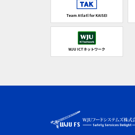
Team Atlatl for KAISEI
WJU ICTネットワーク