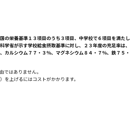
国の栄養基準１３項目のうち３項目、中学校で６項目を満たし
科学省が示す学校給食摂取基準に対し、２３年度の充足率は、
、カルシウム７７・３％、マグネシウム８４・７％、鉄７５・
由ではありません。
）を上げるにはコストがかかります。