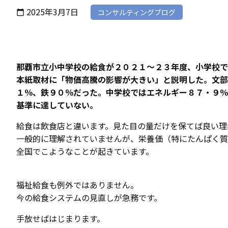
2025年3月7日
コンサルティングブログ
calendar_today
那覇市立小中学校の給食が２０２１～２３年度、小学校で
本紙取材に「物価高騰の影響が大きい」と説明した。文部
１％、鉄９０％だった。中学校ではエネルギー８７・９％
基準に達していない。
給食は飲食店と違います。見た目の量だけを保てば良い理
一般的に理解されていませんが、栄養価（特にたんぱく質
全国でこようなことが起きています。
福祉給食も例外ではありません。
今の給食システムの見直しが急務です。
手放せばはじまります。